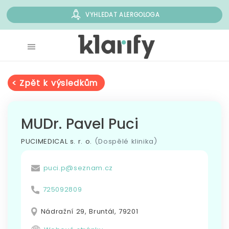
VYHLEDAT ALERGOLOGA
< Zpět k výsledkům
MUDr. Pavel Puci
PUCIMEDICAL s. r. o.
(Dospělé klinika)
puci.p@seznam.cz
725092809
Nádražní 29, Bruntál, 79201